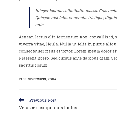
Integer lacinia sollicitudin massa. Cras metus
Quisque nisl felis, venenatis tristique, dignis
ante.
Aenean lectus elit, fermentum non, convallis id, sa
viverra vitae, ligula. Nulla ut felis in purus al
consectetuer risus et tortor. Lorem ipsum dolor sit
Praesent libero. Sed cursus ante dapibus diam. Se
sagittis ipsum.
TAGS:
STRETCHING
,
YOGA
Read
Previous Post
more
Velusce suscipit quis luctus
articles