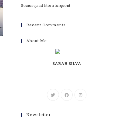
Sociosqu ad litora torquent
Recent Comments
About Me
SARAH SILVA
Lorem ipsum dolor sit amet, consectetur
adipiscing elit. Integer nec odio. Praesent libero.
Newsletter
Get all latest content delivered to your email a
few times a month.