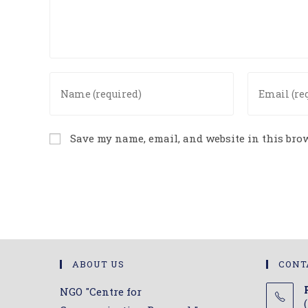
Enter
Enter
your
your
name
email
or
address
Save my name, email, and website in this brow
username
to
to
comment
comment
ABOUT US
CONT
NGO "Centre for