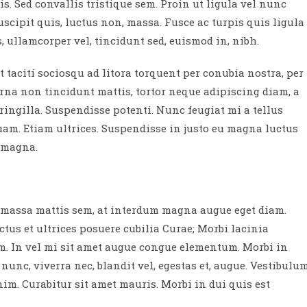
s. Sed convallis tristique sem. Proin ut ligula vel nunc
 suscipit quis, luctus non, massa. Fusce ac turpis quis ligula
 ullamcorper vel, tincidunt sed, euismod in, nibh.
taciti sociosqu ad litora torquent per conubia nostra, per
rna non tincidunt mattis, tortor neque adipiscing diam, a
fringilla. Suspendisse potenti. Nunc feugiat mi a tellus
am. Etiam ultrices. Suspendisse in justo eu magna luctus
s magna.
m massa mattis sem, at interdum magna augue eget diam.
tus et ultrices posuere cubilia Curae; Morbi lacinia
am. In vel mi sit amet augue congue elementum. Morbi in
 nunc, viverra nec, blandit vel, egestas et, augue. Vestibulu
nim. Curabitur sit amet mauris. Morbi in dui quis est