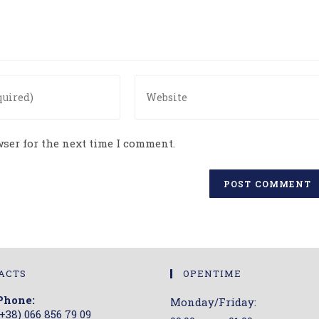
Enter
your
website
URL
ser for the next time I comment.
(optional)
ACTS
OPENTIME
Phone:
Monday/Friday:
(+38) 066 856 79 09