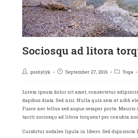
Sociosqu ad litora tor
Post
Post
Post
goshylyk
September 27, 2016
Yoga
author:
published:
category:
Lorem ipsum dolor sit amet, consectetur adipiscing
dapibus diam. Sed nisi. Nulla quis sem at nibh e
Fusce nec tellus sed augue semper porta. Mauris 
taciti sociosqu ad litora torquent per conubia no
Curabitur sodales ligula in libero. Sed dignissim