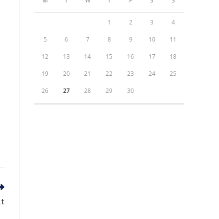
M
T
W
T
F
S
S
1
2
3
4
5
6
7
8
9
10
11
12
13
14
15
16
17
18
19
20
21
22
23
24
25
26
27
28
29
30
nt