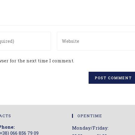
Enter
your
website
URL
ser for the next time I comment.
(optional)
ACTS
OPENTIME
Phone:
Monday/Friday:
(+38) 066 856 79 09