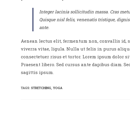
Integer lacinia sollicitudin massa. Cras metus
Quisque nisl felis, venenatis tristique, dignis
ante.
Aenean lectus elit, fermentum non, convallis id, sa
viverra vitae, ligula. Nulla ut felis in purus al
consectetuer risus et tortor. Lorem ipsum dolor sit
Praesent libero. Sed cursus ante dapibus diam. Se
sagittis ipsum.
TAGS:
STRETCHING
,
YOGA
Read
more
articles