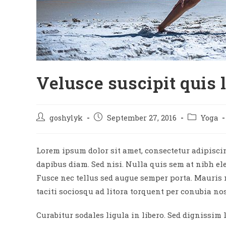
Velusce suscipit quis 
Post
Post
Post
goshylyk
September 27, 2016
Yoga
author:
published:
category:
Lorem ipsum dolor sit amet, consectetur adipiscing
dapibus diam. Sed nisi. Nulla quis sem at nibh e
Fusce nec tellus sed augue semper porta. Mauris 
taciti sociosqu ad litora torquent per conubia no
Curabitur sodales ligula in libero. Sed dignissim