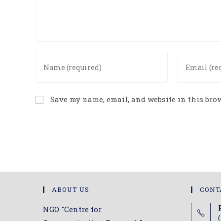
Enter
Enter
your
your
name
email
or
address
Save my name, email, and website in this brow
username
to
to
comment
comment
ABOUT US
CONT
NGO "Centre for