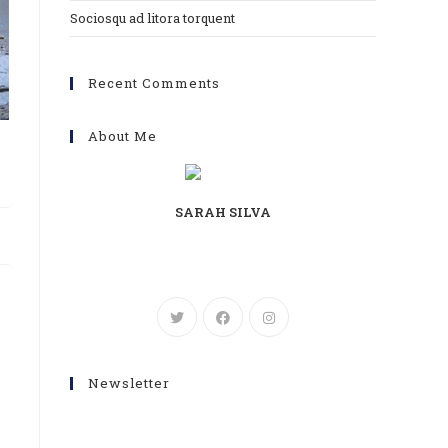
Sociosqu ad litora torquent
Recent Comments
About Me
SARAH SILVA
Lorem ipsum dolor sit amet, consectetur
adipiscing elit. Integer nec odio. Praesent libero.
Newsletter
Get all latest content delivered to your email a
few times a month.