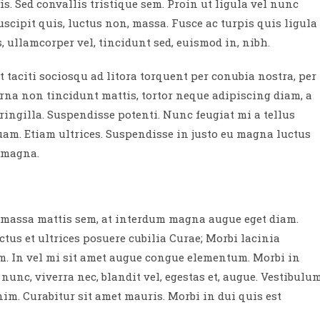
s. Sed convallis tristique sem. Proin ut ligula vel nunc
 suscipit quis, luctus non, massa. Fusce ac turpis quis ligula
 ullamcorper vel, tincidunt sed, euismod in, nibh.
taciti sociosqu ad litora torquent per conubia nostra, per
rna non tincidunt mattis, tortor neque adipiscing diam, a
fringilla. Suspendisse potenti. Nunc feugiat mi a tellus
am. Etiam ultrices. Suspendisse in justo eu magna luctus
s magna.
m massa mattis sem, at interdum magna augue eget diam.
tus et ultrices posuere cubilia Curae; Morbi lacinia
am. In vel mi sit amet augue congue elementum. Morbi in
 nunc, viverra nec, blandit vel, egestas et, augue. Vestibulu
nim. Curabitur sit amet mauris. Morbi in dui quis est